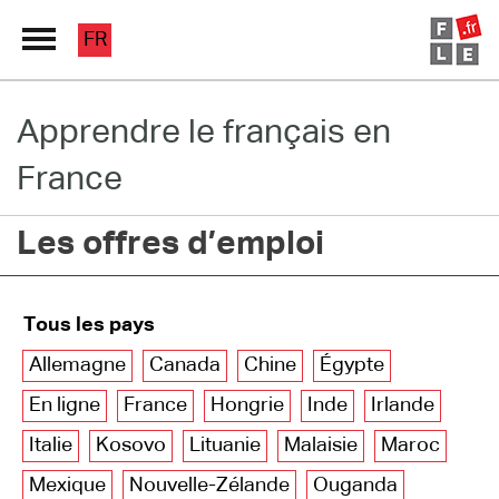
FR
Apprendre le français en
Grand Répertoire
France
Immersion France
Les offres d’emploi
Le français en ligne
Les pages PRO
Tous les pays
Allemagne
Canada
Chine
Égypte
En ligne
France
Hongrie
Inde
Irlande
Italie
Kosovo
Lituanie
Malaisie
Maroc
Mexique
Nouvelle-Zélande
Ouganda