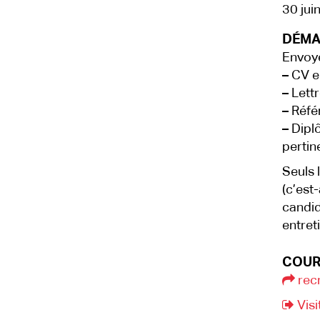
30 jui
DÉMA
Envoye
–
CV en
–
Lettr
–
Référ
–
Diplô
pertin
Seuls 
(c’est
candid
entret
COUR
rec
Visi