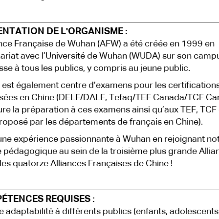
ENTATION DE L'ORGANISME :
ance Française de Wuhan (AFW) a été créée en 1999 en
ariat avec l’Université de Wuhan (WUDA) sur son campu
sse à tous les publics, y compris au jeune public.
est également centre d’examens pour les certification
sées en Chine (DELF/DALF, Tefaq/TEF Canada/TCF Ca
ure la préparation à ces examens ainsi qu’aux TEF, TCF
proposé par les départements de français en Chine).
une expérience passionnante à Wuhan en rejoignant no
 pédagogique au sein de la troisième plus grande Allia
les quatorze Alliances Françaises de Chine !
ÉTENCES REQUISES :
 adaptabilité à différents publics (enfants, adolescents