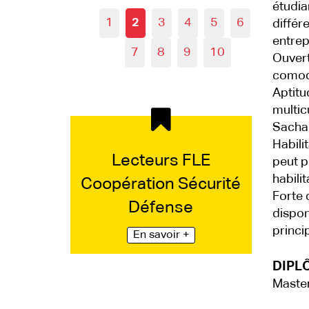
étudian
1
2
3
4
5
6
différ
entrepr
7
8
9
10
Ouvert
comoda
Aptitu
multicu
Sachan
Habili
Lecteurs FLE
peut p
habili
Coopération Sécurité
Forte 
Défense
dispon
princi
En savoir +
DIPLÔ
Master