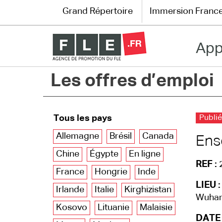
Grand Répertoire
Immersion Franc
App
Grand Répertoire
Les offres d’emploi
Immersion France
Le français en ligne
Tous les pays
Publié
Les pages PRO
Allemagne
Brésil
Canada
Ens
Chine
Égypte
En ligne
REF :
France
Hongrie
Inde
LIEU :
Irlande
Italie
Kirghizistan
Wuhan
Kosovo
Lituanie
Malaisie
DATE