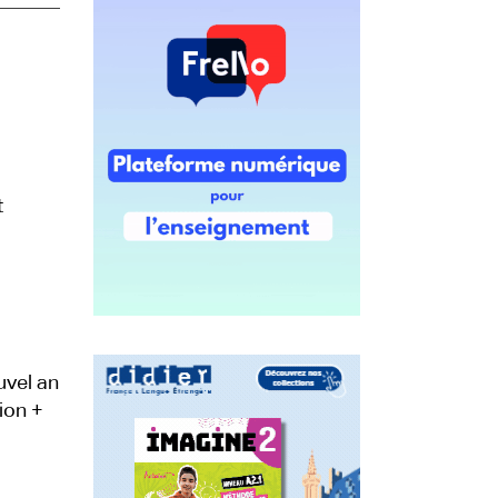
t
uvel an
tion +