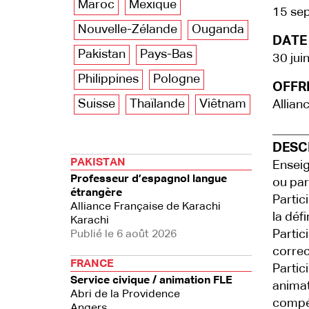
Maroc
Mexique
15 se
Nouvelle-Zélande
Ouganda
DATE 
Pakistan
Pays-Bas
30 jui
Philippines
Pologne
OFFRE
Suisse
Thaïlande
Viêtnam
Allian
DESCR
PAKISTAN
Enseig
Professeur d’espagnol langue
ou part
étrangère
Partic
Alliance Française de Karachi
la déf
Karachi
Partic
Publié le 6 août 2026
correc
FRANCE
Partic
Service civique / animation FLE
animat
Abri de la Providence
compét
Angers