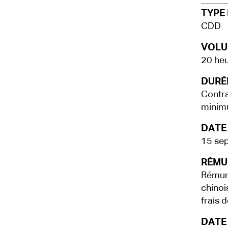
TYPE 
CDD
VOLU
20 he
DURÉE
Contra
minim
DATE
15 se
RÉMU
Rémuné
chinois
frais d
DATE 