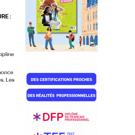
RE :
ipline
nnonce
és. Les