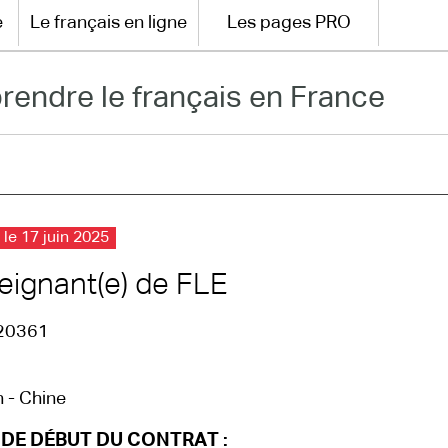
e
Le français en ligne
Les pages PRO
rendre le français en France
 le 17 juin 2025
eignant(e) de FLE
20361
 - Chine
 DE DÉBUT DU CONTRAT :