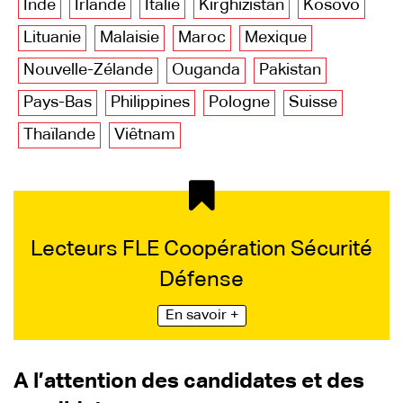
Inde
Irlande
Italie
Kirghizistan
Kosovo
Lituanie
Malaisie
Maroc
Mexique
Nouvelle-Zélande
Ouganda
Pakistan
Pays-Bas
Philippines
Pologne
Suisse
Thaïlande
Viêtnam
Lecteurs FLE Coopération Sécurité
Défense
En savoir +
A l’attention des candidates et des