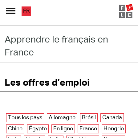
FR
Grand Répertoire
Apprendre le français en
France
Immersion France
Le français en ligne
Les pages PRO
Les offres d’emploi
Tous les pays
Allemagne
Brésil
Canada
Chine
Égypte
En ligne
France
Hongrie