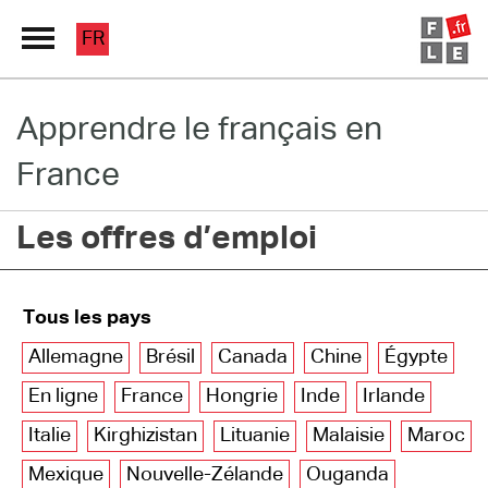
FR
Apprendre le français en
Grand Répertoire
France
Immersion France
Les offres d’emploi
Le français en ligne
Les pages PRO
Tous les pays
Allemagne
Brésil
Canada
Chine
Égypte
En ligne
France
Hongrie
Inde
Irlande
Italie
Kirghizistan
Lituanie
Malaisie
Maroc
Mexique
Nouvelle-Zélande
Ouganda