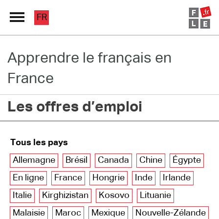
FR
Apprendre le français en
Grand Répertoire
France
Immersion France
Les offres d’emploi
Le français en ligne
Les pages PRO
Tous les pays
Allemagne
Brésil
Canada
Chine
Égypte
En ligne
France
Hongrie
Inde
Irlande
Italie
Kirghizistan
Kosovo
Lituanie
Malaisie
Maroc
Mexique
Nouvelle-Zélande