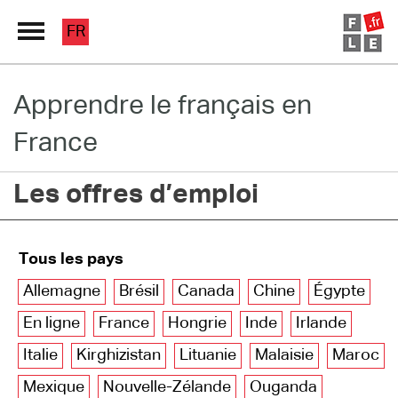
FR
Apprendre le français en
Grand Répertoire
France
Immersion France
Les offres d’emploi
Le français en ligne
Les pages PRO
Tous les pays
Allemagne
Brésil
Canada
Chine
Égypte
En ligne
France
Hongrie
Inde
Irlande
Italie
Kirghizistan
Lituanie
Malaisie
Maroc
Mexique
Nouvelle-Zélande
Ouganda