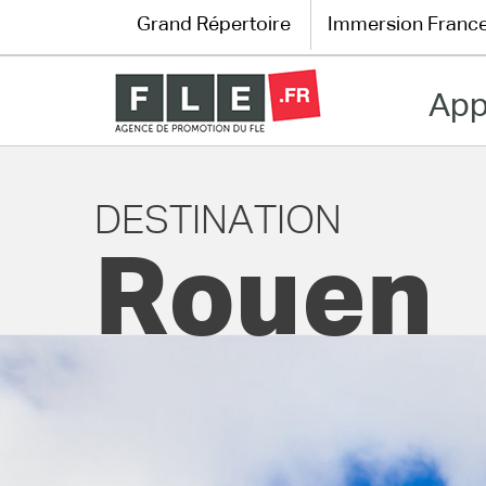
Grand Répertoire
Immersion Franc
App
Grand Répertoire
Immersion France
DESTINATION
Le français en ligne
Rouen
Les pages PRO