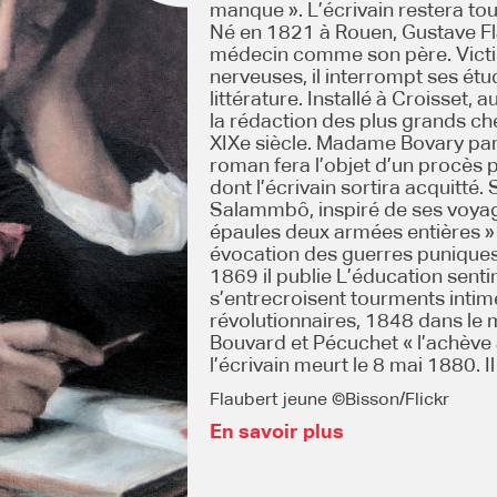
manque ». L’écrivain restera tou
Né en 1821 à Rouen, Gustave Fl
médecin comme son père. Victim
nerveuses, il interrompt ses étud
littérature. Installé à Croisset, 
la rédaction des plus grands c
XIXe siècle. Madame Bovary para
roman fera l’objet d’un procè
dont l’écrivain sortira acquitté.
Salammbô, inspiré de ses voyage
épaules deux armées entières » 
évocation des guerres punique
1869 il publie L’éducation senti
s’entrecroisent tourments intim
révolutionnaires, 1848 dans le 
Bouvard et Pécuchet « l’achève a
l’écrivain meurt le 8 mai 1880. Il
Flaubert jeune ©Bisson/Flickr
En savoir plus