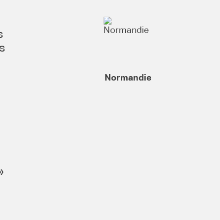
s
es
Normandie
»