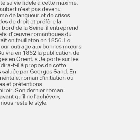
te sa vie fidèle à cette maxime.
aubert n’est pas devenu
e de langueur et de crises
es de droit et préfère la
au bord de la Seine, il entreprend
hefs-d’œuvre romantiques du
ît en feuilleton en 1856. Le
s pour outrage aux bonnes mœurs
 Suivra en 1862 la publication de
s en Orient. « Je porte sur les
dira-t-il à propos de cette
s saluée par Georges Sand. En
mentale, roman d’initiation où
es et prétentions
miroir. Son dernier roman
vant qu’il ne l’achève »,
 nous reste le style.