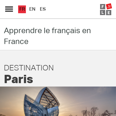
FR
EN
ES
Apprendre le français en
Grand Répertoire
France
Immersion France
Le français en ligne
DESTINATION
Les pages PRO
Paris