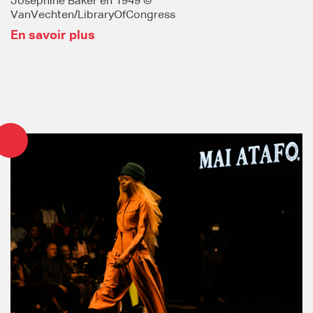
Joséphine Baker en 1949 ©
VanVechten/LibraryOfCongress
En savoir plus