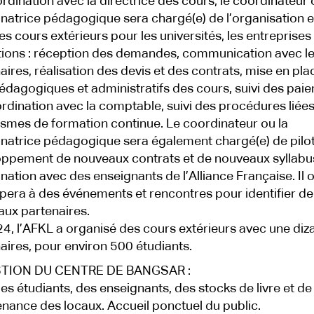
rdination avec la directrice des cours, le coordinateur 
natrice pédagogique sera chargé(e) de l’organisation e
des cours extérieurs pour les universités, les entreprises 
utions : réception des demandes, communication avec l
aires, réalisation des devis et des contrats, mise en pla
pédagogiques et administratifs des cours, suivi des pai
rdination avec la comptable, suivi des procédures liée
smes de formation continue. Le coordinateur ou la
natrice pédagogique sera également chargé(e) de pilot
ppement de nouveaux contrats et de nouveaux syllabu
nation avec des enseignants de l’Alliance Française. Il o
ipera à des événements et rencontres pour identifier de
ux partenaires.
4, l’AFKL a organisé des cours extérieurs avec une diz
aires, pour environ 500 étudiants.
STION DU CENTRE DE BANGSAR :
des étudiants, des enseignants, des stocks de livre et de 
nance des locaux. Accueil ponctuel du public.