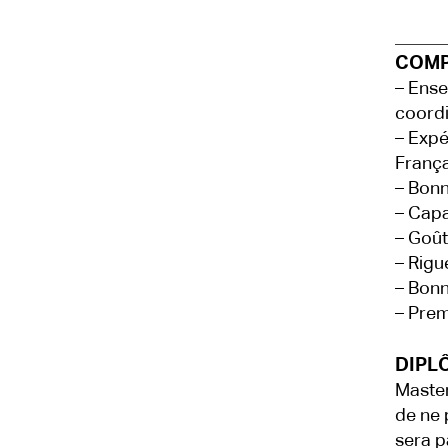
COMP
– Ense
coordi
– Expé
França
– Bonn
– Capa
– Goût
– Rigu
– Bonn
– Prem
DIPLÔ
Master
de ne 
sera p