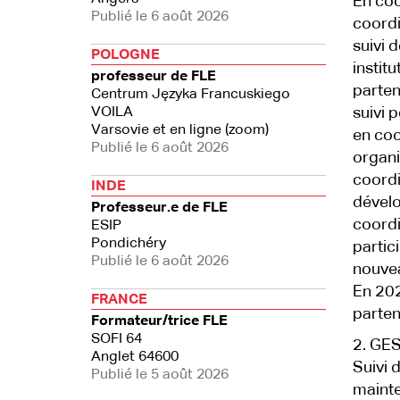
En coo
Publié le 6 août 2026
coordi
suivi 
POLOGNE
instit
professeur de FLE
parten
Centrum Języka Francuskiego
VOILA
suivi 
Varsovie et en ligne (zoom)
en coo
Publié le 6 août 2026
organi
coordi
INDE
dévelo
Professeur.e de FLE
coordi
ESIP
Pondichéry
partic
Publié le 6 août 2026
nouvea
En 202
FRANCE
parten
Formateur/trice FLE
SOFI 64
2. GE
Anglet 64600
Suivi 
Publié le 5 août 2026
mainte