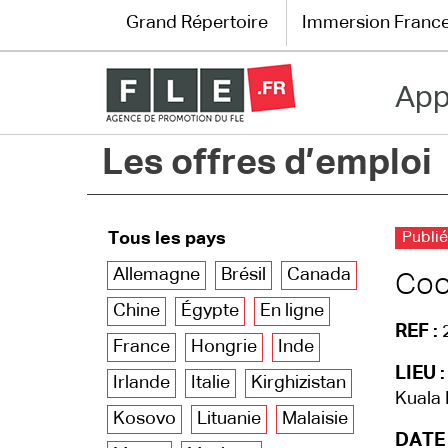
Grand Répertoire
Immersion Franc
App
Grand Répertoire
Les offres d’emploi
Immersion France
Le français en ligne
Tous les pays
Publié
Les pages PRO
Allemagne
Brésil
Canada
Coo
Chine
Égypte
En ligne
REF :
France
Hongrie
Inde
LIEU :
Irlande
Italie
Kirghizistan
Kuala 
Kosovo
Lituanie
Malaisie
DATE