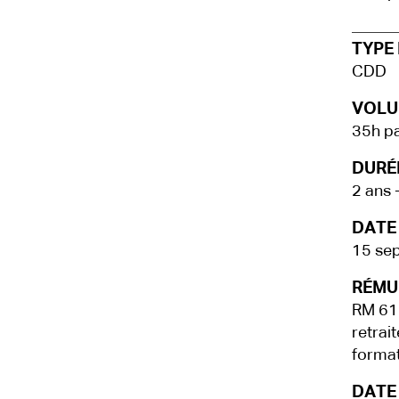
TYPE 
CDD
VOLU
35h pa
DURÉE
2 ans 
DATE
15 se
RÉMU
RM 612
retrai
format
DATE 