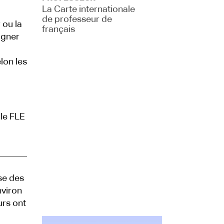
La Carte internationale
de professeur de
 ou la
français
agner
lon les
le FLE
se des
nviron
urs ont