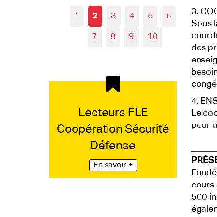
3. CO
1
2
3
4
5
6
Sous l
coordi
7
8
9
10
des pr
enseig
besoin
congé
4. EN
Lecteurs FLE
Le coo
pour 
Coopération Sécurité
Défense
PRÉS
En savoir +
Fondée
cours 
500 in
égaleme