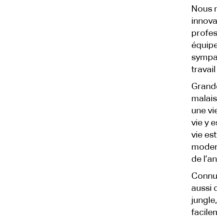
Nous n
innova
profes
équipe
sympat
travai
Grande
malais
une vi
vie y 
vie es
modern
de l’an
Connue
aussi 
jungle
facile