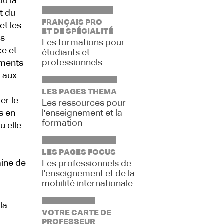
ou la
t du
FRANÇAIS PRO
et les
ET DE SPÉCIALITÉ
es
Les formations pour
ce et
étudiants et
professionnels
ements
s aux
LES PAGES THEMA
er le
Les ressources pour
s en
l'enseignement et la
formation
u elle
LES PAGES FOCUS
aine de
Les professionnels de
l'enseignement et de la
mobilité internationale
la
VOTRE CARTE DE
PROFESSEUR