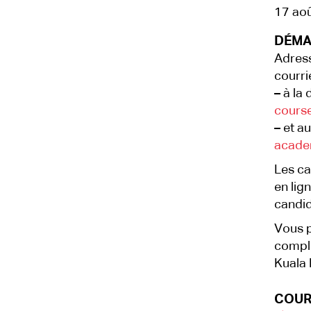
17 ao
DÉMA
Adress
courri
–
à la 
cours
–
et au
acade
Les ca
en lign
candid
Vous p
complé
Kuala
COUR