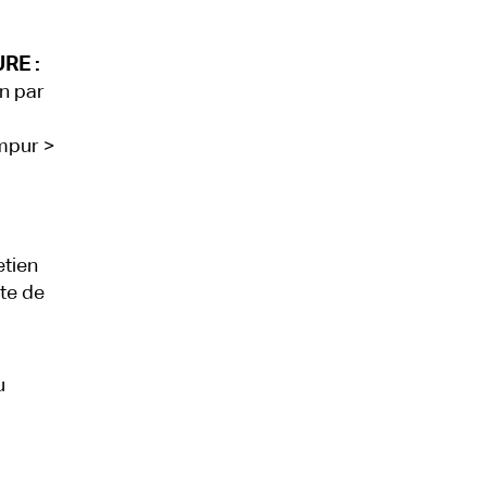
RE :
n par
umpur >
etien
ite de
u