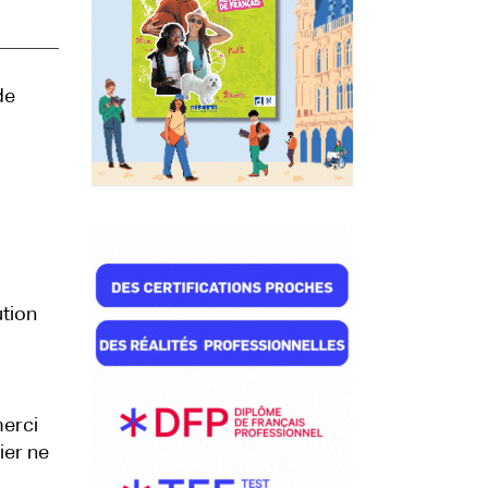
de
ution
merci
ier ne