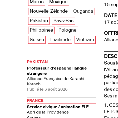
Maroc
Mexique
15 se
Nouvelle-Zélande
Ouganda
DATE 
Pakistan
Pays-Bas
17 ao
Philippines
Pologne
OFFRE
Suisse
Thaïlande
Viêtnam
Allian
DESCR
PAKISTAN
Sous l
Professeur d’espagnol langue
l’Alli
étrangère
pédago
Alliance Française de Karachi
partic
Karachi
des co
Publié le 6 août 2026
Ses mi
FRANCE
1. GE
Service civique / animation FLE
LE PU
Abri de la Providence
Angers