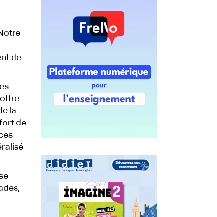
 Notre
ent de
les
offre
de la
fort de
nces
ralisé
se
ades,