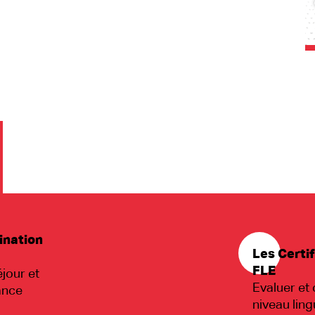
ination
Les Certif
FLE
jour et
Evaluer et 
ance
niveau ling