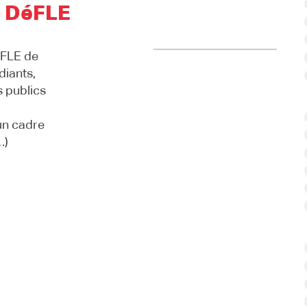
- DéFLE
 FLE de
diants,
s publics
un cadre
…)