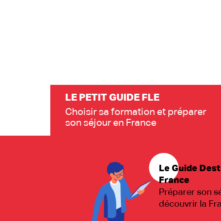
LE PETIT GUIDE FLE
Choisir sa formation et préparer
son séjour en France
Le Guide Dest
France
Préparer son sé
découvrir la Fr