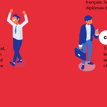
français : l
diplômes 
C
at,
T
n
l
et
s
ce
c