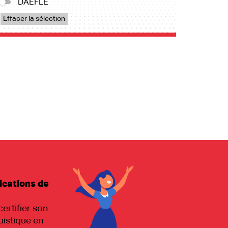
DAEFLE
Effacer la sélection
ications de
certifier son
uistique en