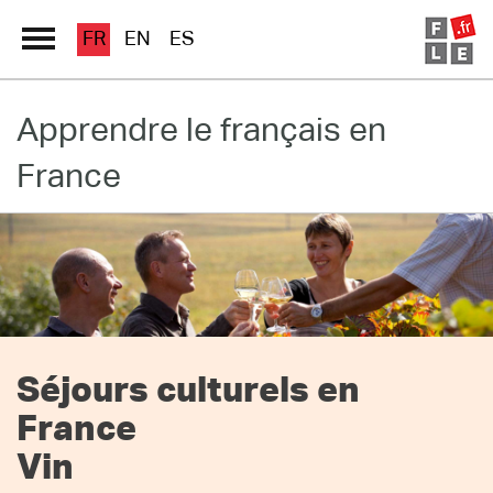
FR
EN
ES
Apprendre le français en
Grand Répertoire
France
Immersion France
Le français en ligne
Les pages PRO
Séjours culturels en
France
Vin