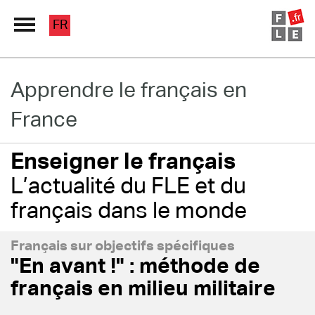
FR
Grand Répertoire
Apprendre le français en
France
Immersion France
Le français en ligne
Enseigner le français
L’actualité du FLE et du
Les pages PRO
français dans le monde
Français sur objectifs spécifiques
"En avant !" : méthode de
français en milieu militaire