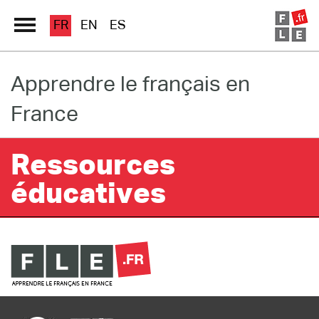
FR
EN
ES
Apprendre le français en
Grand Répertoire
France
Immersion France
Le français en ligne
Ressources
éducatives
Les pages PRO