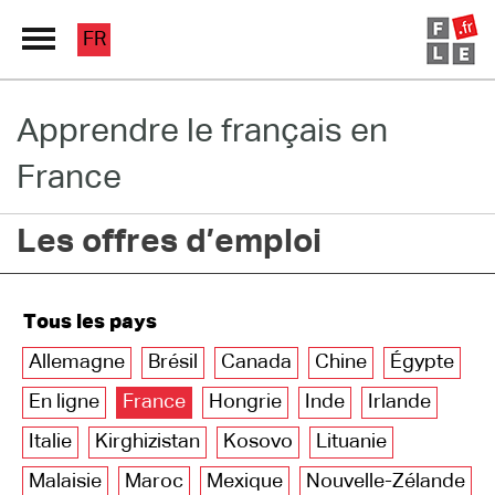
FR
Apprendre le français en
Grand Répertoire
France
Immersion France
Les offres d’emploi
Le français en ligne
Les pages PRO
Tous les pays
Allemagne
Brésil
Canada
Chine
Égypte
En ligne
France
Hongrie
Inde
Irlande
Italie
Kirghizistan
Kosovo
Lituanie
Malaisie
Maroc
Mexique
Nouvelle-Zélande