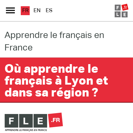
FR
EN
ES
Apprendre le français en
Grand Répertoire
France
Immersion France
Le français en ligne
Où apprendre le
français à Lyon et
Les pages PRO
dans sa région ?