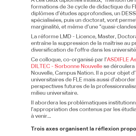
À ces deux diplômes initiaux, “mention de l
formations de 3e cycle de didactique du FL
diplômes d’études approfondies, un DESS 
spécialisées, puis un doctorat, vont permet
marginalité, et même d’une “quasi-clandesti
La réforme LMD - Licence, Master, Doctor
entraîne la suppression de la maîtrise au 
diversification de l’offre dans les universit
Ce colloque, co-organisé par l’
ASDIFLE As
DILTEC - Sorbonne Nouvelle
se déroulera 
Nouvelle, Campus Nation. Il a pour objet d’
universitaires de FLE mais aussi d’aborder
perspectives futures de la professionnali
milieu universitaire.
Il abordera les problématiques institutionn
l’appropriation des contenus par les étudia
à venir...
Trois axes organisent la réflexion propo