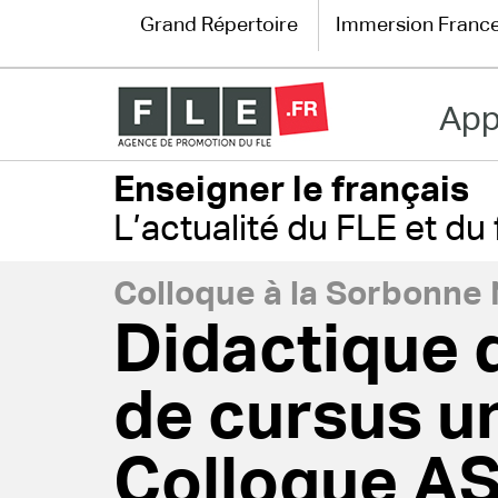
Grand Répertoire
Immersion Franc
App
Grand Répertoire
Enseigner le français
Immersion France
L’actualité du FLE et d
Le français en ligne
Colloque à la Sorbonne N
Les pages PRO
Didactique d
de cursus un
Colloque AS