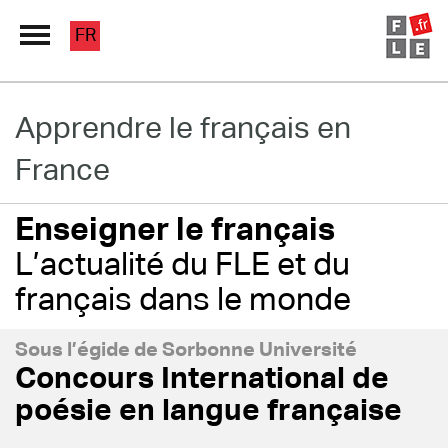
FR
Grand Répertoire
Apprendre le français en
France
Immersion France
Le français en ligne
Enseigner le français
L’actualité du FLE et du
Les pages PRO
français dans le monde
Sous l’égide de Sorbonne Université
Concours International de
poésie en langue française