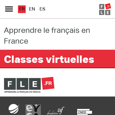
FR
EN
ES
Apprendre le français en
Grand Répertoire
France
Immersion France
Le français en ligne
Classes virtuelles
Les pages PRO