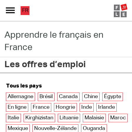
FR
Apprendre le français en
Grand Répertoire
France
Immersion France
Les offres d’emploi
Le français en ligne
Les pages PRO
Tous les pays
Allemagne
Brésil
Canada
Chine
Égypte
En ligne
France
Hongrie
Inde
Irlande
Italie
Kirghizistan
Lituanie
Malaisie
Maroc
Mexique
Nouvelle-Zélande
Ouganda