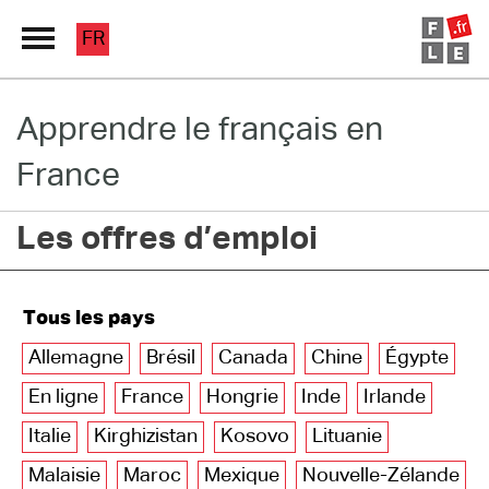
FR
Apprendre le français en
Grand Répertoire
France
Immersion France
Les offres d’emploi
Le français en ligne
Les pages PRO
Tous les pays
Allemagne
Brésil
Canada
Chine
Égypte
En ligne
France
Hongrie
Inde
Irlande
Italie
Kirghizistan
Kosovo
Lituanie
Malaisie
Maroc
Mexique
Nouvelle-Zélande