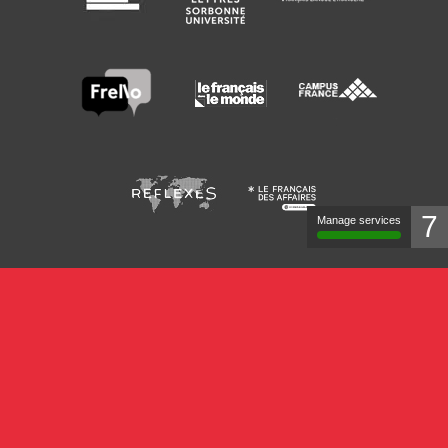
7
Manage services