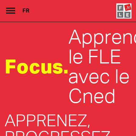
FR
Appren
Grand Répertoire
Immersion France
le FLE
Focus.
Le français en ligne
avec le
Les pages PRO
Cned
APPRENEZ,