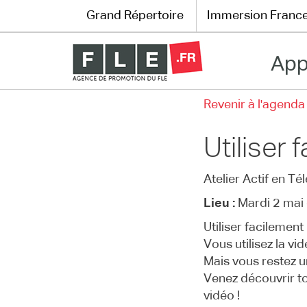
Grand Répertoire
Immersion Franc
App
Grand Répertoire
Revenir à l'agenda
Immersion France
Utiliser 
Le français en ligne
Atelier Actif en Té
Les pages PRO
Lieu :
Mardi 2 mai 
Utiliser facilement
Vous utilisez la vi
Mais vous restez u
Venez découvrir tou
vidéo !