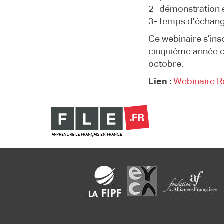
2- démonstration e
3- temps d’échang
Ce webinaire s’insc
cinquième année co
octobre.
Lien :
Webinaire R