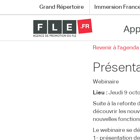
Grand Répertoire
Immersion Franc
App
Grand Répertoire
Revenir à l'agenda
Immersion France
Présenta
Le français en ligne
Webinaire
Les pages PRO
Lieu :
Jeudi 9 oct
Suite à la refonte
découvrir les nouv
nouvelles fonctionn
Le webinaire se dé
1- présentation de