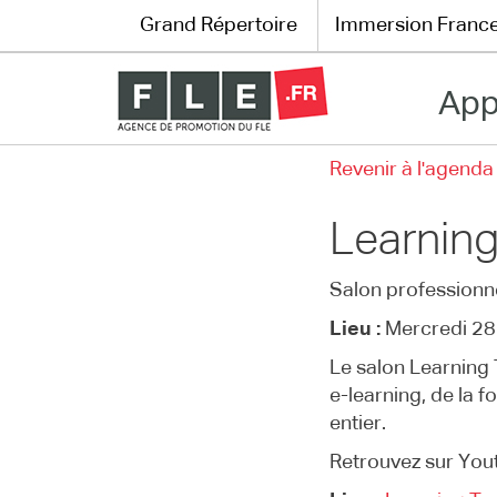
Grand Répertoire
Immersion Franc
App
Grand Répertoire
Revenir à l'agenda
Immersion France
Learnin
Le français en ligne
Salon professionn
Les pages PRO
Lieu :
Mercredi 28 
Le salon Learning
e-learning, de la 
entier.
Retrouvez sur Yo