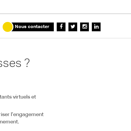
Nous contacter
asses ?
ants virtuels et
oriser l’engagement
gnement.