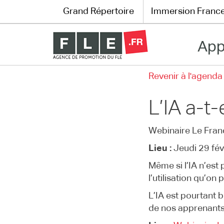
Grand Répertoire
Immersion Franc
App
Grand Répertoire
Revenir à l'agenda
Immersion France
L’IA a-t
Le français en ligne
Webinaire Le Fran
Les pages PRO
Lieu :
Jeudi 29 fév
Même si l’IA n’est 
l’utilisation qu’on
L’IA est pourtant 
de nos apprenants