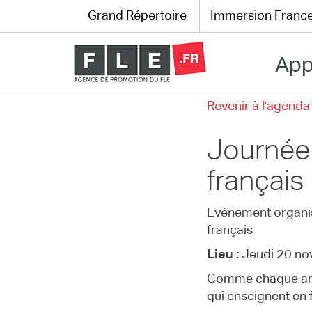
Grand Répertoire
Immersion Franc
App
Grand Répertoire
Revenir à l'agenda
Immersion France
Journée 
Le français en ligne
français
Les pages PRO
Evénement organisé
français
Lieu :
Jeudi 20 no
Comme chaque anné
qui enseignent en 