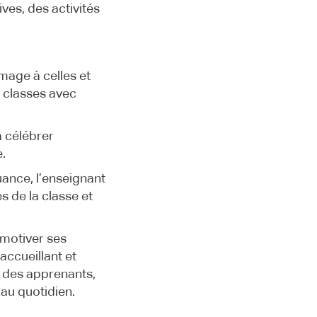
ives, des activités
mage à celles et
s classes avec
à célébrer
e.
uance, l’enseignant
 de la classe et
 motiver ses
accueillant et
r des apprenants,
 au quotidien.