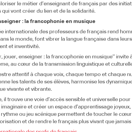
aloriser le métier d’enseignant de français par des initiat
ui vont créer du lien et de la solidarité.
nseigner : la francophonie en musique
e internationale des professeurs de français rend hom
dans le monde, font vibrer la langue française dans leur
t et inventivité.
, jouer, enseigner : la francophonie en musique’’ invite 
me, au cœur de la transmission linguistique et culturell
estre attentif à chaque voix, chaque tempo et chaque n
nne les talents de ses élèves, harmonise les dynamiques
gue vivante et vibrante.
, il trouve une voie d’accès sensible et universelle pour
r imaginaire et créer un espace d’apprentissage joyeux, 
, rythme ou jeu scénique permettent de toucher le cœu
orisation et de rendre le français plus vivant que jamais