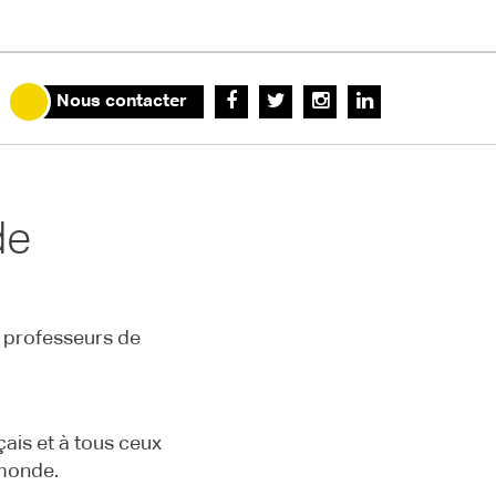
Nous contacter
de
s professeurs de
is et à tous ceux
 monde.