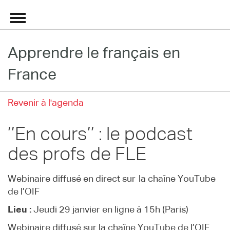
Apprendre le français en
Grand Répertoire
France
Immersion France
Revenir à l'agenda
Le français en ligne
’’En cours’’ : le podcast
Les pages PRO
des profs de FLE
Webinaire diffusé en direct sur la chaîne YouTube
de l’OIF
Lieu :
Jeudi 29 janvier en ligne à 15h (Paris)
Webinaire diffusé sur la chaîne YouTube de l’OIF