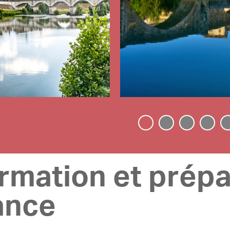
ormation et prép
ance