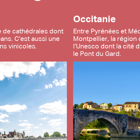
Occitanie
re de cathédrales dont
Entre Pyrénées et Méd
ans. C’est aussi une
Montpellier, la région
s vinicoles.
l’Unesco dont la cité 
le Pont du Gard.