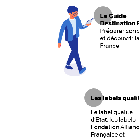
Le Guide
Destination 
Préparer son 
et découvrir l
France
Les labels quali
Le label qualité
d’Etat, les labels
Fondation Allian
Française et