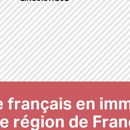
 français en imm
e région de Fra