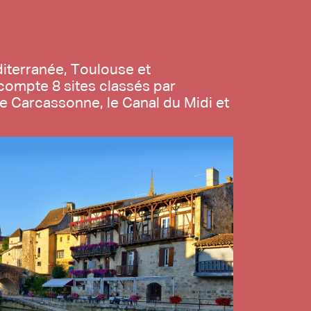
Prove
iterranée, Toulouse et
Depuis le
 compte 8 sites classés par
une destin
de Carcassonne, le Canal du Midi et
et les aff
Nice.