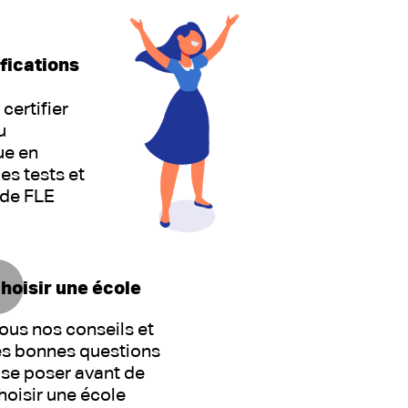
fications
 certifier
u
ue en
les tests et
 de FLE
hoisir une école
ous nos conseils et
es bonnes questions
 se poser avant de
hoisir une école