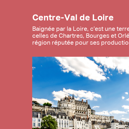
Centre-Val de Loire
Bretagne
Baignée par la Loire, c’est une ter
e monde.
celles de Chartres, Bourges et Orlé
région réputée pour ses production