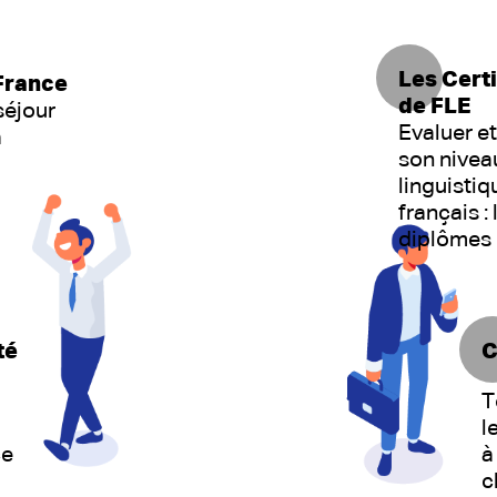
Les Certi
France
de FLE
séjour
Evaluer et
a
son nivea
linguistiq
français : 
diplômes
té
C
T
l
ce
à
c