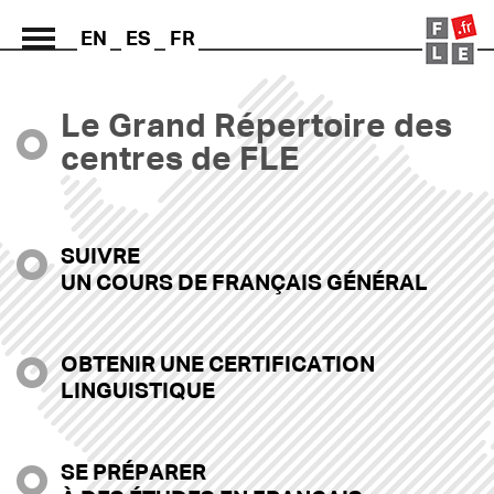
EN
ES
FR
Le Grand Répertoire des
Grand Répertoire
centres de FLE
Immersion France
Le français en ligne
SUIVRE
UN COURS DE FRANÇAIS GÉNÉRAL
Les pages PRO
OBTENIR UNE CERTIFICATION
LINGUISTIQUE
SE PRÉPARER