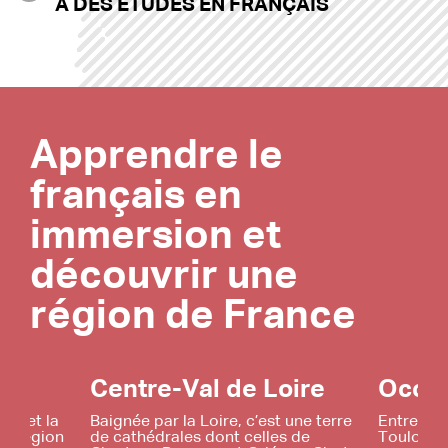
À DES ÉTUDES EN FRANÇAIS
Apprendre le
français en
immersion et
découvrir une
région de France
Centre-Val de Loire
Occit
que et la
Baignée par la Loire, c’est une terre
Entre Pyr
ne région
de cathédrales dont celles de
Toulouse 