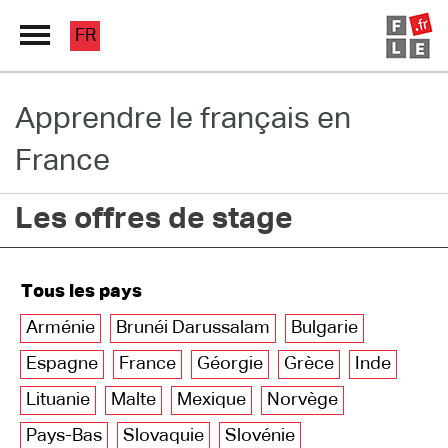
FR
Apprendre le français en
Grand Répertoire
France
Immersion France
Les offres de stage
Le français en ligne
Les pages PRO
Tous les pays
Arménie
Brunéi Darussalam
Bulgarie
Espagne
France
Géorgie
Grèce
Inde
Lituanie
Malte
Mexique
Norvège
Pays-Bas
Slovaquie
Slovénie